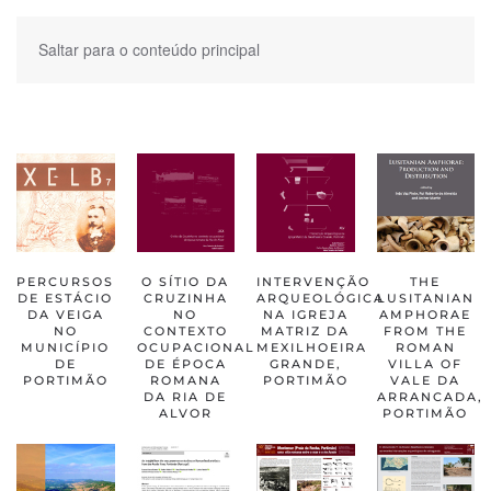
Saltar para o conteúdo principal
PERCURSOS
O SÍTIO DA
INTERVENÇÃO
THE
DE ESTÁCIO
CRUZINHA
ARQUEOLÓGICA
LUSITANIAN
DA VEIGA
NO
NA IGREJA
AMPHORAE
NO
CONTEXTO
MATRIZ DA
FROM THE
MUNICÍPIO
OCUPACIONAL
MEXILHOEIRA
ROMAN
DE
DE ÉPOCA
GRANDE,
VILLA OF
PORTIMÃO
ROMANA
PORTIMÃO
VALE DA
DA RIA DE
ARRANCADA,
ALVOR
PORTIMÃO