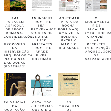
UMA
AN INSIGHT
MONTEMAR
O
PAISAGEM
FROM THE
(PRAIA DA
MONUMENTO
AGRÍCOLA
SEA:
ROCHA,
11 DE
DE ÉPOCA
PROVENANCE
PORTIMÃO).
ALCALAR
ROMANA?
STUDIES ON
UMA VILLA
(MEXILHOEIR
CONSIDERAÇÕES
ROMAN
ROMANA
GRANDE):
A
LEAD
ENTRE O
AS
PROPÓSITO
ARTEFACTS
MAR E O
RECENTES
DA
FROM THE
RIO ARADE
INTERVENÇÕE
INTERVENÇÃO
ARADE
ARQUEOLÓGI
ARQUEOLÓGICA
RIVER,
DE
NA QUINTA
PORTIMÃO
SALVAGUARD
DAS DONAS
(PORTIMÃO)
EVIDÊNCIAS
CATÁLOGO
AS
DA
- HISTÓRIAS
MURALHAS
OCUPAÇÃO
QUE O RIO
DE