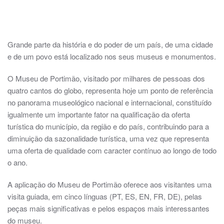
guia 1117x446 1
guia 1117x446 2
guia 1117x446 3
guia 1117x446 4
guia 1117x446 5
website App-Museu 11
Grande parte da história e do poder de um país, de uma cidade
e de um povo está localizado nos seus museus e monumentos.
O Museu de Portimão, visitado por milhares de pessoas dos
quatro cantos do globo, representa hoje um ponto de referência
no panorama museológico nacional e internacional, constituído
igualmente um importante fator na qualificação da oferta
turística do município, da região e do país, contribuindo para a
diminuição da sazonalidade turística, uma vez que representa
uma oferta de qualidade com caracter contínuo ao longo de todo
o ano.
A aplicação do Museu de Portimão oferece aos visitantes uma
visita guiada, em cinco línguas (PT, ES, EN, FR, DE), pelas
peças mais significativas e pelos espaços mais interessantes
do museu.