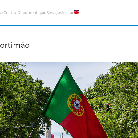
va
Centro Documentação
Serviços
Visitar
Portimão