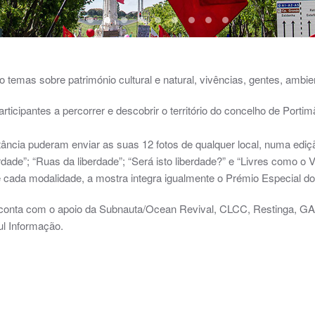
OnLine 2Premio MelhorRolo-T2 06 45X30cm 1
OnLine 3Premio MelhorRolo-T2 05 45X30c
OnLine 3Premio MelhorRolo-T4 10 45X
OnLine 3Premio MelhorRolo-T4 12 
OnLine MelhorFoto-T2 02 100x6
OnLine MelhorFoto-T4 04 10
Presencial 2Premio Melh
Presencial 3Premio M
Presencial Melho
 temas sobre património cultural e natural, vivências, gentes, ambien
rticipantes a percorrer e descobrir o território do concelho de Port
istância puderam enviar as suas 12 fotos de qualquer local, numa edi
dade”; “Ruas da liberdade”; “Será isto liberdade?” e “Livres como o V
cada modalidade, a mostra integra igualmente o Prémio Especial do
o, conta com o apoio da Subnauta/Ocean Revival, CLCC, Restinga, 
l Informação.