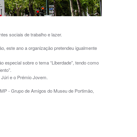
117x446px
m 1117x446px
30cm 1117x446px
45X30cm 1117x446px
5cm 1117x446px
0x65cm 1117x446px
orRolo-T4 10 45x30cm 1117x446px
elhorRolo-T3 07 45x30cm 1117x446px
rFoto-T2 02 70x45cm 1117x446px
tes sociais de trabalho e lazer.
imão, este ano a organização pretendeu igualmente
ção especial sobre o tema “Liberdade”, tendo como
ento”.
 Júri e o Prémio Jovem.
GAMP - Grupo de Amigos do Museu de Portimão,